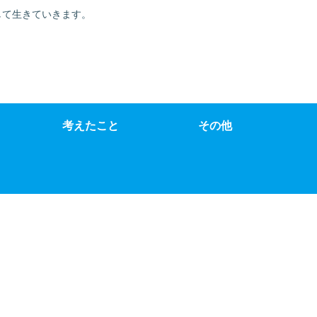
て自分を律して生きていきます。
考えたこと
その他