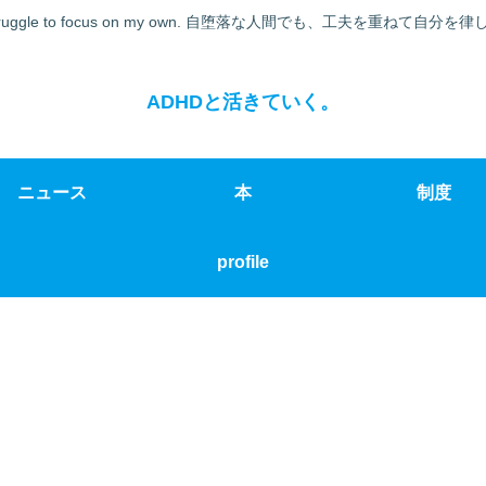
er's struggle to focus on my own. 自堕落な人間でも、工夫を重ね
ADHDと活きていく。
ニュース
本
制度
profile