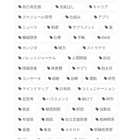
自己肯定感
先延ばし
キャリア
スケジュール管理
仕組み
アプリ
ニュース
制度
サプリメント
薬
睡眠障害
仕事
手帳
iherb
カンジダ
聴力
ストラテラ
バレットジャーナル
人間関係
自信
情報収集
医療費
サプリ
効き目
コンサータ
経験
診断
運動
研究
マインドマップ
計画表
コミュニケーション
定型考
ハラスメント
助けて
APD
税金
糖質制限
瞑想
自動化
年賀状
病院
自立支援医療
精神障害
薬価
鼻炎
ＡＤＨＤ
双極性障害