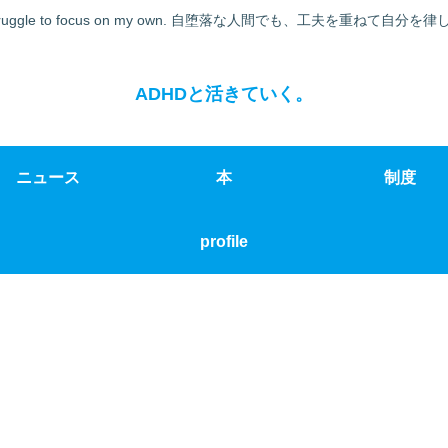
er's struggle to focus on my own. 自堕落な人間でも、工夫を重ね
ADHDと活きていく。
ニュース
本
制度
profile