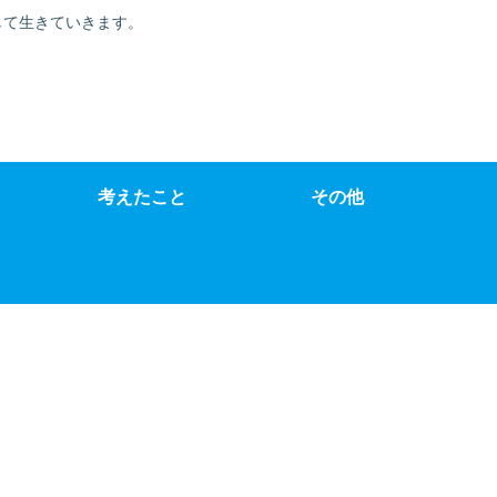
て自分を律して生きていきます。
考えたこと
その他