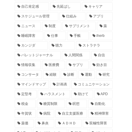
自己肯定感
先延ばし
キャリア
スケジュール管理
仕組み
アプリ
ニュース
制度
サプリメント
薬
睡眠障害
仕事
手帳
iherb
カンジダ
聴力
ストラテラ
バレットジャーナル
人間関係
自信
情報収集
医療費
サプリ
効き目
コンサータ
経験
診断
運動
研究
マインドマップ
計画表
コミュニケーション
定型考
ハラスメント
助けて
APD
税金
糖質制限
瞑想
自動化
年賀状
病院
自立支援医療
精神障害
薬価
鼻炎
ＡＤＨＤ
双極性障害